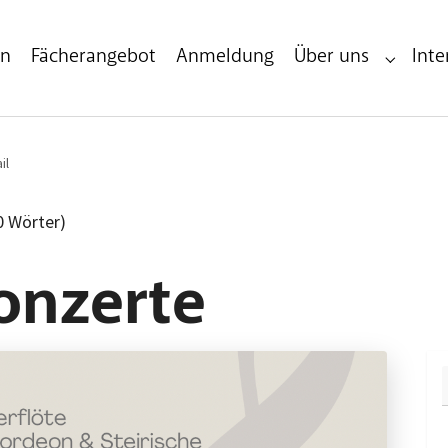
en
Fächerangebot
Anmeldung
Über uns
Inte
Submenu 
il
(0 Wörter)
onzerte