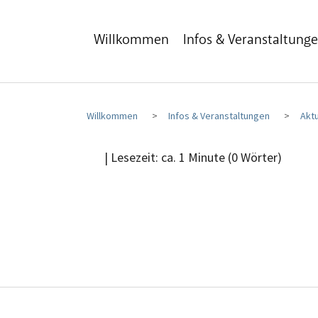
Zum Hauptinhalt
Zum Fußbereich
Willkommen
Infos & Veranstaltung
Willkommen
Infos & Veranstaltungen
Aktu
| Lesezeit: ca. 1 Minute (0 Wörter)