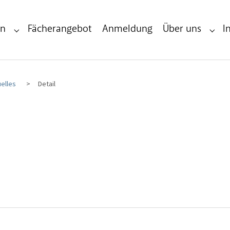
en
Fächerangebot
Anmeldung
Über uns
I
Submenu for "Infos & Veranstaltungen"
Subme
elles
Detail