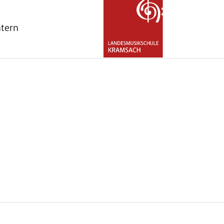
ntern
nu for "Über uns"