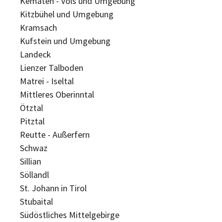
Kematen - Völs und Umgebung
Kitzbühel und Umgebung
Kramsach
Kufstein und Umgebung
Landeck
Lienzer Talboden
Matrei - Iseltal
Mittleres Oberinntal
Ötztal
Pitztal
Reutte - Außerfern
Schwaz
Sillian
Söllandl
St. Johann in Tirol
Stubaital
Südöstliches Mittelgebirge