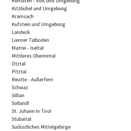
Kematen - Völs und Umgebung
Kitzbühel und Umgebung
Kramsach
Kufstein und Umgebung
Landeck
Lienzer Talboden
Matrei - Iseltal
Mittleres Oberinntal
Ötztal
Pitztal
Reutte - Außerfern
Schwaz
Sillian
Söllandl
St. Johann in Tirol
Stubaital
Südöstliches Mittelgebirge