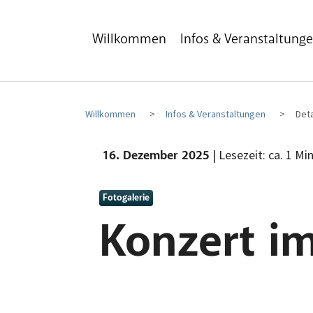
Zum Hauptinhalt
Zum Fußbereich
Willkommen
Infos & Veranstaltung
Willkommen
Infos & Veranstaltungen
Deta
| Lesezeit: ca. 1 Mi
16. Dezember 2025
Fotogalerie
Konzert i