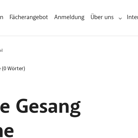
en
Fächerangebot
Anmeldung
Über uns
Inte
Submenu 
il
e (0 Wörter)
e Gesang
me