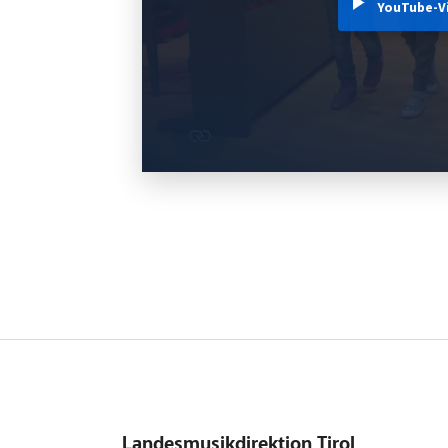
YouTube-V
Landesmusikdirektion Tirol