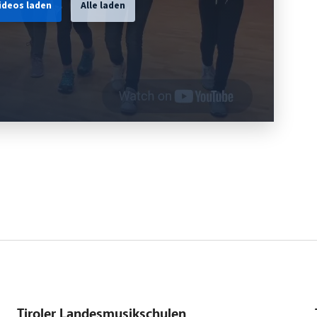
ideos laden
Alle laden
Tiroler Landesmusikschulen