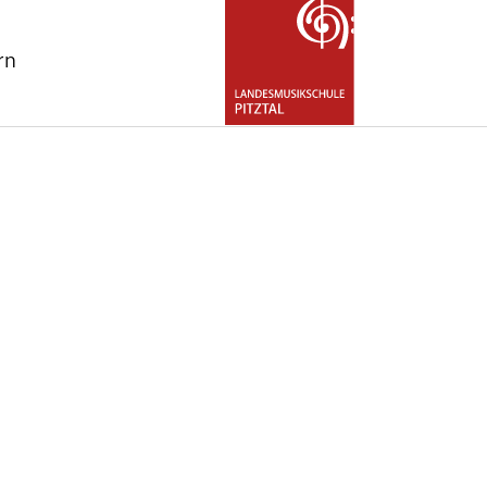
rn
for "Über uns"