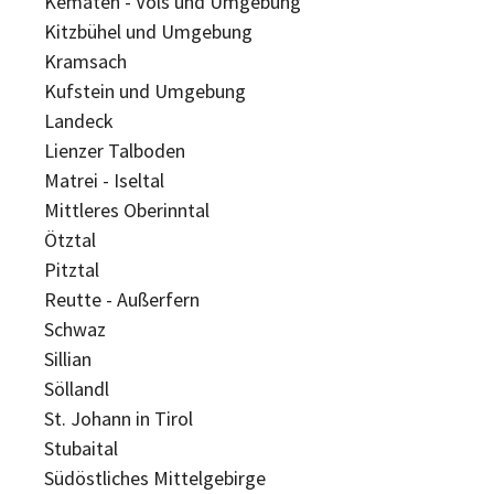
Kematen - Völs und Umgebung
Kitzbühel und Umgebung
Kramsach
Kufstein und Umgebung
Landeck
Lienzer Talboden
Matrei - Iseltal
Mittleres Oberinntal
Ötztal
Pitztal
Reutte - Außerfern
Schwaz
Sillian
Söllandl
St. Johann in Tirol
Stubaital
Südöstliches Mittelgebirge