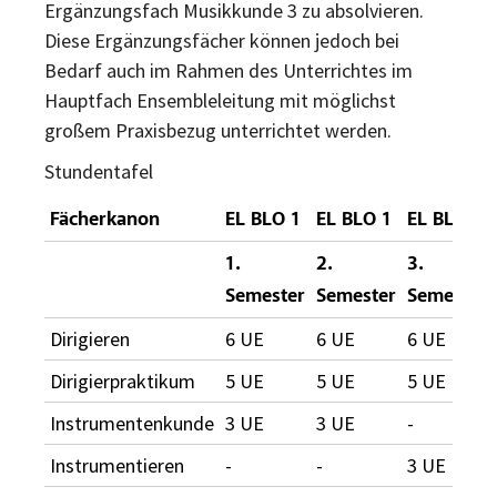
Ergänzungsfach Musikkunde 3 zu absolvieren.
Diese Ergänzungsfächer können jedoch bei
Bedarf auch im Rahmen des Unterrichtes im
Hauptfach Ensembleleitung mit möglichst
großem Praxisbezug unterrichtet werden.
Stundentafel
Fächerkanon
EL BLO 1
EL BLO 1
EL BLO 2
1.
2.
3.
Semester
Semester
Semester
Dirigieren
6 UE
6 UE
6 UE
Dirigierpraktikum
5 UE
5 UE
5 UE
Instrumentenkunde
3 UE
3 UE
-
Instrumentieren
-
-
3 UE