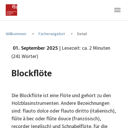
Zum Hauptinhalt
Zum Fußbereich
Willkommen
Fächerangebot
Detail
| Lesezeit: ca. 2 Minuten
01. September 2025
(241 Wörter)
Blockflöte
Die Blockflöte ist eine Flöte und gehört zu den
Holzblasinstrumenten. Andere Bezeichnungen
sind: flauto dolce oder flauto diritto (italienisch),
flûte à bec oder flûte douce (französisch),
recorder (englisch) und Schnabelflöte, für die