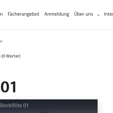
en
Fächerangebot
Anmeldung
Über uns
Inte
Submenu 
il
e (0 Wörter)
 01