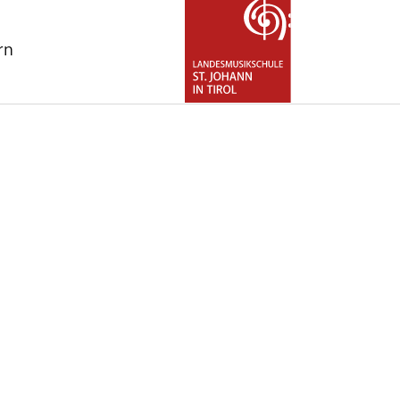
rn
for "Über uns"