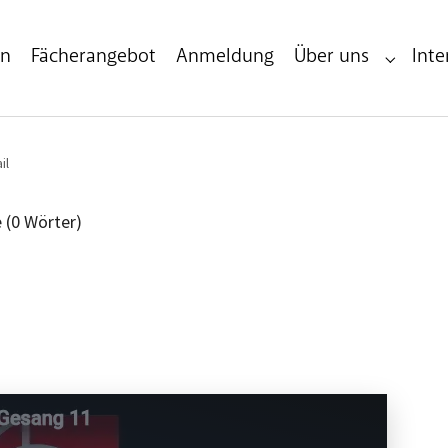
en
Fächerangebot
Anmeldung
Über uns
Inte
Submenu 
il
e (0 Wörter)