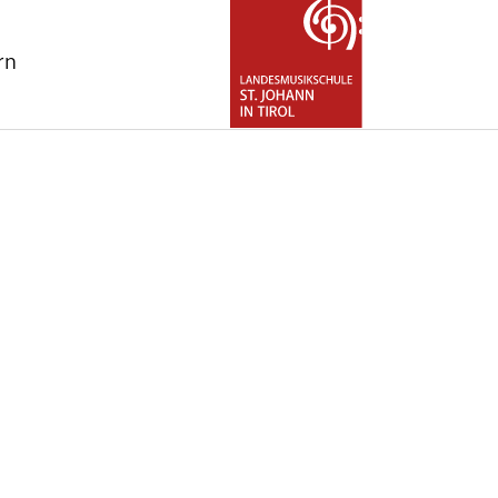
rn
for "Über uns"