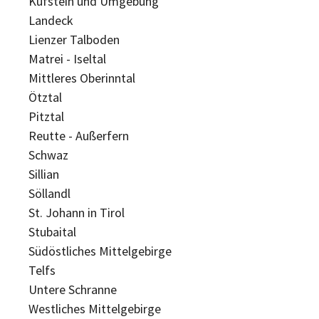
Kufstein und Umgebung
Landeck
Lienzer Talboden
Matrei - Iseltal
Mittleres Oberinntal
Ötztal
Pitztal
Reutte - Außerfern
Schwaz
Sillian
Söllandl
St. Johann in Tirol
Stubaital
Südöstliches Mittelgebirge
Telfs
Untere Schranne
Westliches Mittelgebirge