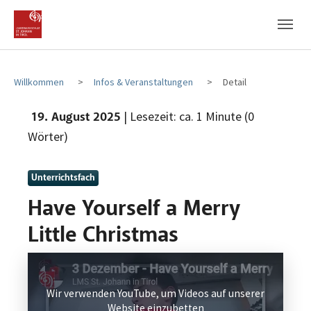
Zum Hauptinhalt
Zum Fußbereich
Willkommen
Infos & Veranstaltungen
Detail
| Lesezeit: ca. 1 Minute (0
19. August 2025
Wörter)
Unterrichtsfach
Have Yourself a Merry
Little Christmas
Wir verwenden YouTube, um Videos auf unserer
Website einzubetten