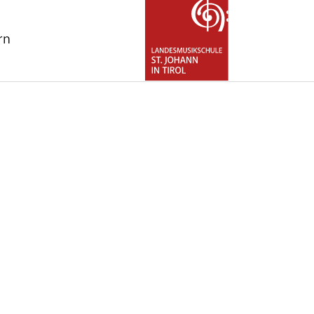
rn
for "Über uns"