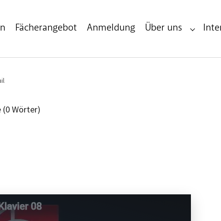
en
Fächerangebot
Anmeldung
Über uns
Inte
Submenu 
il
e (0 Wörter)