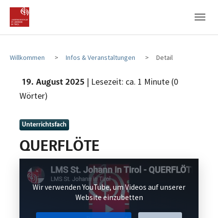
Zum Hauptinhalt
Zum Fußbereich
Willkommen
Infos & Veranstaltungen
Detail
| Lesezeit: ca. 1 Minute (0
19. August 2025
Wörter)
Unterrichtsfach
QUERFLÖTE
Wir verwenden YouTube, um Videos auf unserer
Website einzubetten