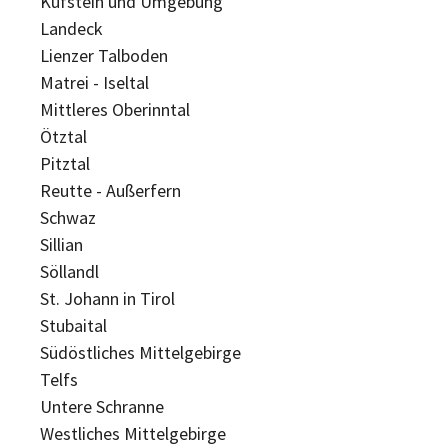
Kufstein und Umgebung
Landeck
Lienzer Talboden
Matrei - Iseltal
Mittleres Oberinntal
Ötztal
Pitztal
Reutte - Außerfern
Schwaz
Sillian
Söllandl
St. Johann in Tirol
Stubaital
Südöstliches Mittelgebirge
Telfs
Untere Schranne
Westliches Mittelgebirge