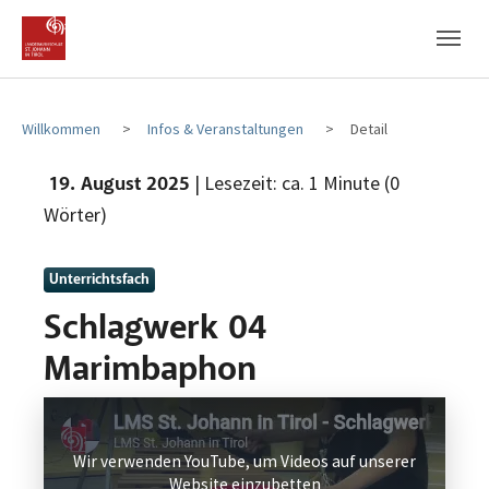
Zum Hauptinhalt
Zum Fußbereich
Willkommen
Infos & Veranstaltungen
Detail
| Lesezeit: ca. 1 Minute (0
19. August 2025
Wörter)
Unterrichtsfach
Schlagwerk 04
Marimbaphon
Wir verwenden YouTube, um Videos auf unserer
Website einzubetten