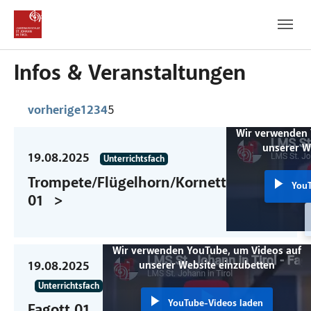
Zum Hauptinhalt
Zum Fußbereich
Infos & Veranstaltungen
5
vorherige
1
2
3
4
Wir verwenden 
unserer W
19.08.2025
Unterrichtsfach
Trompete/Flügelhorn/Kornett
YouT
01
Wir verwenden YouTube, um Videos auf
19.08.2025
unserer Website einzubetten
Unterrichtsfach
YouTube-Videos laden
Fagott 01