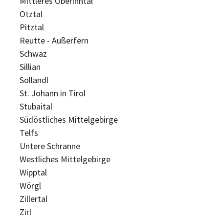
Mittleres Oberinntal
Ötztal
Pitztal
Reutte - Außerfern
Schwaz
Sillian
Söllandl
St. Johann in Tirol
Stubaital
Südöstliches Mittelgebirge
Telfs
Untere Schranne
Westliches Mittelgebirge
Wipptal
Wörgl
Zillertal
Zirl