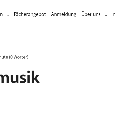
en
Fächerangebot
Anmeldung
Über uns
I
Submenu for "Infos & Veranstaltungen"
Subme
inute (0 Wörter)
musik