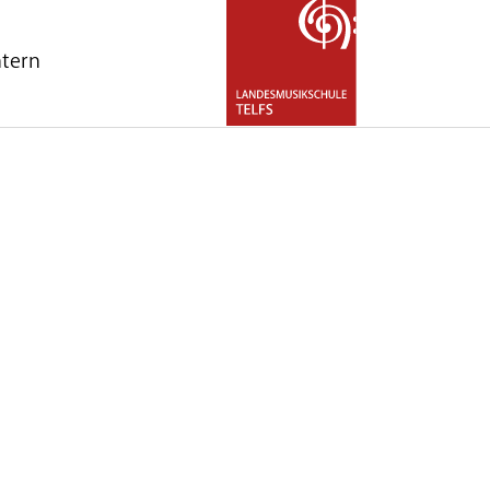
ntern
nu for "Über uns"