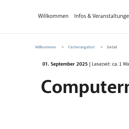
Zum Hauptinhalt
Zum Fußbereich
Willkommen
Infos & Veranstaltung
Willkommen
Fächerangebot
Detail
| Lesezeit: ca. 1 M
01. September 2025
Computer