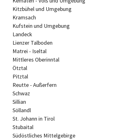
Kematen - Völs und Umgebung
Kitzbühel und Umgebung
Kramsach
Kufstein und Umgebung
Landeck
Lienzer Talboden
Matrei - Iseltal
Mittleres Oberinntal
Ötztal
Pitztal
Reutte - Außerfern
Schwaz
Sillian
Söllandl
St. Johann in Tirol
Stubaital
Südöstliches Mittelgebirge