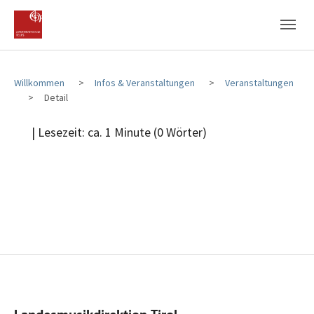
Zum Hauptinhalt
Zum Fußbereich
Willkommen
Infos & Veranstaltungen
Veranstaltungen
Detail
| Lesezeit: ca. 1 Minute (0 Wörter)