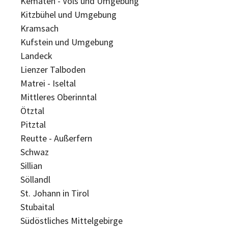
Kematen - Völs und Umgebung
Kitzbühel und Umgebung
Kramsach
Kufstein und Umgebung
Landeck
Lienzer Talboden
Matrei - Iseltal
Mittleres Oberinntal
Ötztal
Pitztal
Reutte - Außerfern
Schwaz
Sillian
Söllandl
St. Johann in Tirol
Stubaital
Südöstliches Mittelgebirge