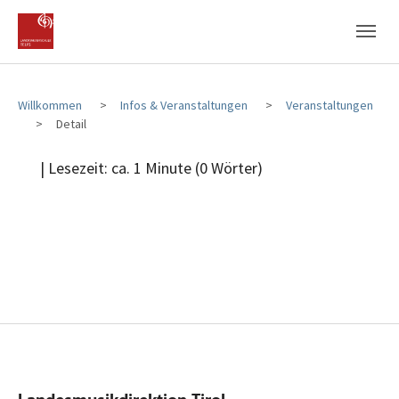
Zum Hauptinhalt
Zum Fußbereich
Willkommen
Infos & Veranstaltungen
Veranstaltungen
Detail
| Lesezeit: ca. 1 Minute (0 Wörter)