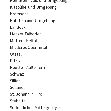
Kematen - Völs und Umgebung
Kitzbühel und Umgebung
Kramsach
Kufstein und Umgebung
Landeck
Lienzer Talboden
Matrei - Iseltal
Mittleres Oberinntal
Ötztal
Pitztal
Reutte - Außerfern
Schwaz
Sillian
Söllandl
St. Johann in Tirol
Stubaital
Südöstliches Mittelgebirge