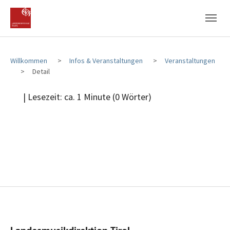
Zum Hauptinhalt
Zum Fußbereich
Willkommen
Infos & Veranstaltungen
Veranstaltungen
Detail
| Lesezeit: ca. 1 Minute (0 Wörter)