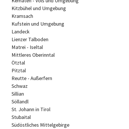
Kematen - Völs und Umgebung
Kitzbühel und Umgebung
Kramsach
Kufstein und Umgebung
Landeck
Lienzer Talboden
Matrei - Iseltal
Mittleres Oberinntal
Ötztal
Pitztal
Reutte - Außerfern
Schwaz
Sillian
Söllandl
St. Johann in Tirol
Stubaital
Südöstliches Mittelgebirge