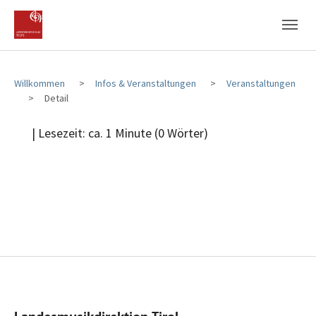
Zum Hauptinhalt
Zum Fußbereich
Willkommen
Infos & Veranstaltungen
Veranstaltungen
Detail
| Lesezeit: ca. 1 Minute (0 Wörter)