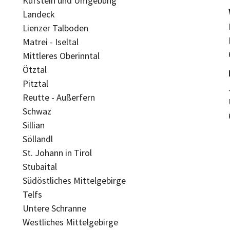
Kufstein und Umgebung
Landeck
Lienzer Talboden
Matrei - Iseltal
Mittleres Oberinntal
Ötztal
Pitztal
Reutte - Außerfern
Schwaz
Sillian
Söllandl
St. Johann in Tirol
Stubaital
Südöstliches Mittelgebirge
Telfs
Untere Schranne
Westliches Mittelgebirge