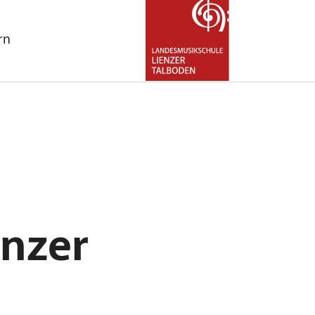
rn
for "Über uns"
enzer