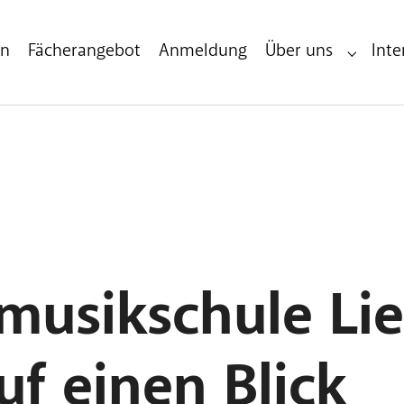
en
Fächerangebot
Anmeldung
Über uns
Inte
Submenu 
musikschule Li
f einen Blick