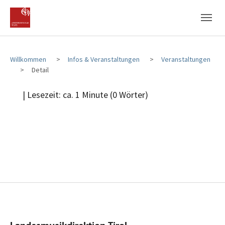
Zum Hauptinhalt
Zum Fußbereich
Willkommen
Infos & Veranstaltungen
Veranstaltungen
Detail
| Lesezeit: ca. 1 Minute (0 Wörter)