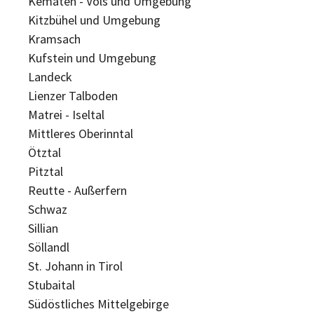
Kematen - Völs und Umgebung
Kitzbühel und Umgebung
Kramsach
Kufstein und Umgebung
Landeck
Lienzer Talboden
Matrei - Iseltal
Mittleres Oberinntal
Ötztal
Pitztal
Reutte - Außerfern
Schwaz
Sillian
Söllandl
St. Johann in Tirol
Stubaital
Südöstliches Mittelgebirge