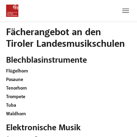
Zum Hauptinhalt
Zum Fußbereich
Fächerangebot an den
Tiroler Landesmusikschulen
Blechblasinstrumente
Flügelhorn
Posaune
Tenorhorn
Trompete
Tuba
Waldhorn
Elektronische Musik