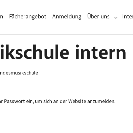
en
Fächerangebot
Anmeldung
Über uns
Inte
Submenu 
kschule intern
Landesmusikschule
hr Passwort ein, um sich an der Website anzumelden.