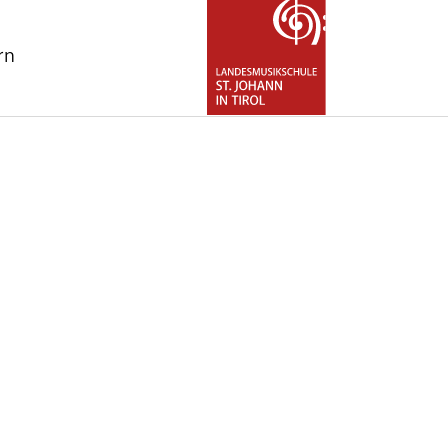
rn
for "Über uns"