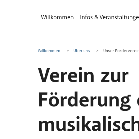
Zum Hauptinhalt
Zum Fußbereich
Willkommen
Infos & Veranstaltung
Willkommen
Über uns
Unser Förderverei
Verein zur
Förderung 
musikalisc