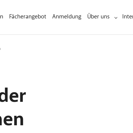
en
Fächerangebot
Anmeldung
Über uns
Inte
Submenu 
n
der
hen