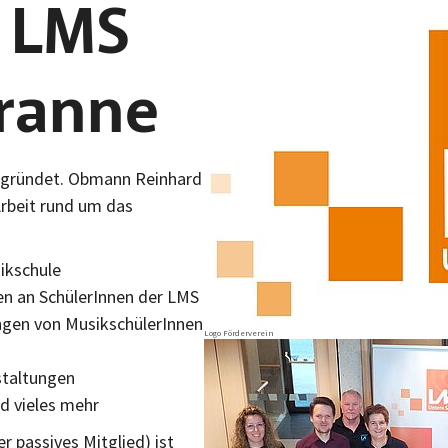
 LMS
Bild vergrößern:
ranne
egründet. Obmann Reinhard
Arbeit rund um das
ikschule
en an SchülerInnen der LMS
ungen von MusikschülerInnen
Logo Förderverein
Bild vergrößern
staltungen
d vieles mehr
er passives Mitglied) ist