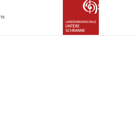
rn
for "Über uns"