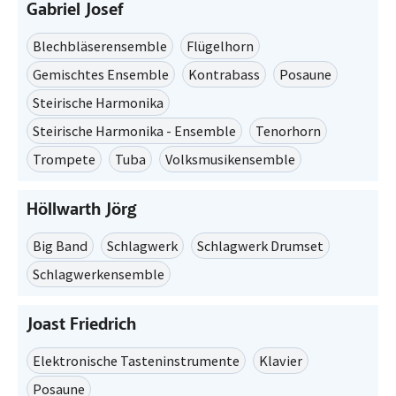
Gabriel Josef
Blechbläserensemble
Flügelhorn
Gemischtes Ensemble
Kontrabass
Posaune
Steirische Harmonika
Steirische Harmonika - Ensemble
Tenorhorn
Trompete
Tuba
Volksmusikensemble
Höllwarth Jörg
Big Band
Schlagwerk
Schlagwerk Drumset
Schlagwerkensemble
Joast Friedrich
Elektronische Tasteninstrumente
Klavier
Posaune