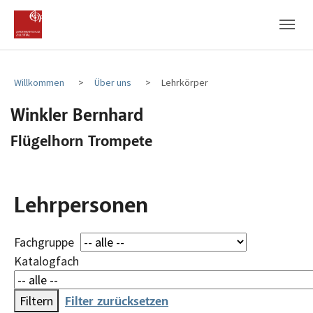
Zum Hauptinhalt
Zum Fußbereich
Willkommen
Über uns
Lehrkörper
Winkler Bernhard
Flügelhorn Trompete
Lehrpersonen
Filter
Fachgruppe
Katalogfach
Filtern
Filter zurücksetzen