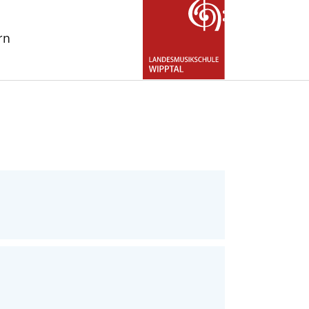
rn
for "Über uns"