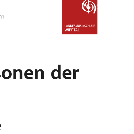
rn
for "Über uns"
sonen der
e