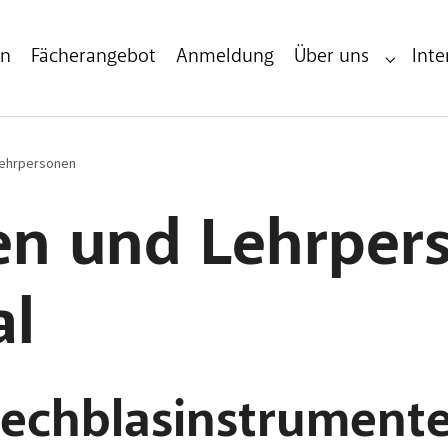
en
Fächerangebot
Anmeldung
Über uns
Inte
Submenu 
Lehrpersonen
n und Lehrper
al
lechblasinstrument