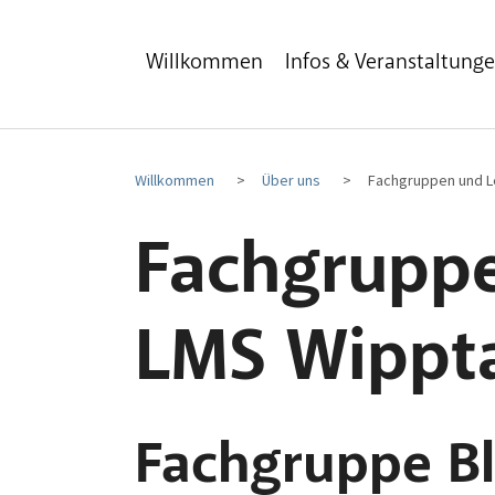
Zum Hauptinhalt
Zum Fußbereich
Willkommen
Infos & Veranstaltung
Willkommen
Über uns
Fachgruppen und 
Fachgruppe
LMS Wippt
Fachgruppe B