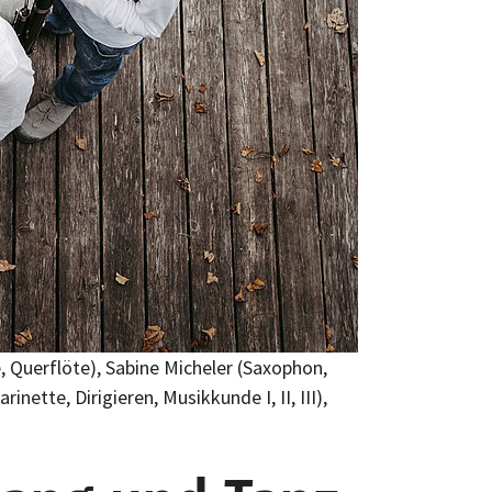
e, Querflöte), Sabine Micheler (Saxophon,
nette, Dirigieren, Musikkunde I, II, III),