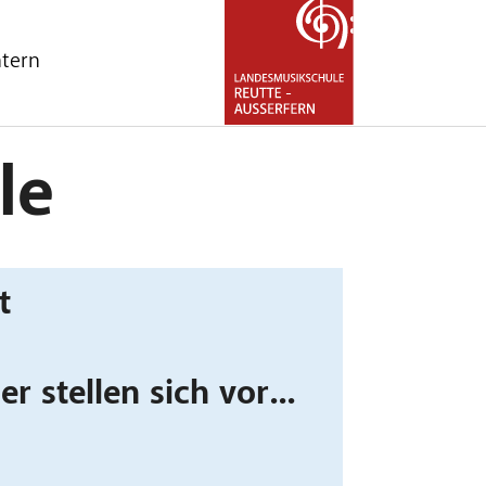
ntern
nu for "Über uns"
le
t
r stellen sich vor...