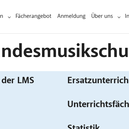
en
Fächerangebot
Anmeldung
Über uns
I
Submenu for "Infos & Veranstaltungen"
Subme
andesmusikschu
e der LMS
Ersatzunterrich
Unterrichtsfäche
Statistik