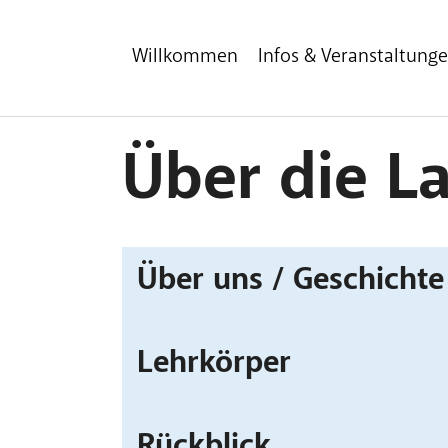
Zum Hauptinhalt
Zum Fußbereich
Willkommen
Infos & Veranstaltung
Über die L
Über uns / Geschicht
Lehrkörper
Rückblick...