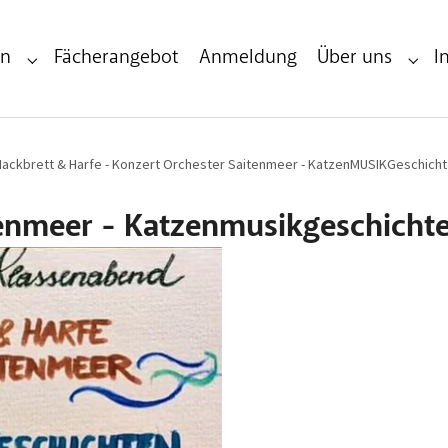
en
Fächerangebot
Anmeldung
Über uns
I
Submenu for "Infos & Veranstaltungen"
Subme
Hackbrett & Harfe - Konzert Orchester Saitenmeer - KatzenMUSIKGeschichte
tenmeer - Katzenmusikgeschicht