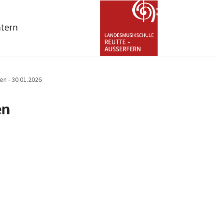
ntern
nu for "Über uns"
n - 30.01.2026
en