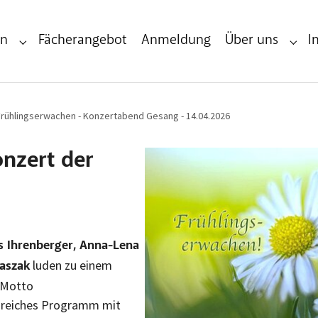
en
Fächerangebot
Anmeldung
Über uns
I
Submenu for "Infos & Veranstaltungen"
Subme
Frühlingserwachen - Konzertabend Gesang - 14.04.2026
nzert der
 Ihrenberger, Anna-Lena
luden zu einem
taszak
 Motto
sreiches Programm mit