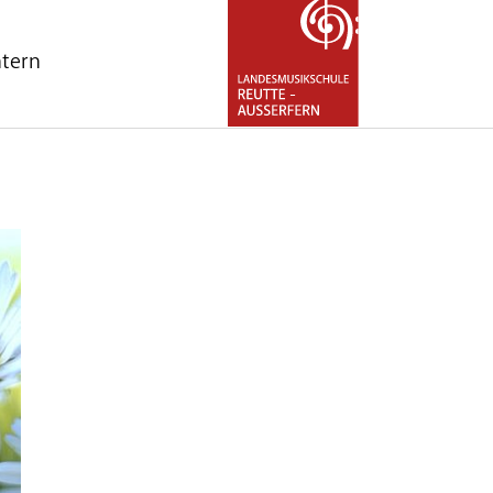
ntern
nu for "Über uns"