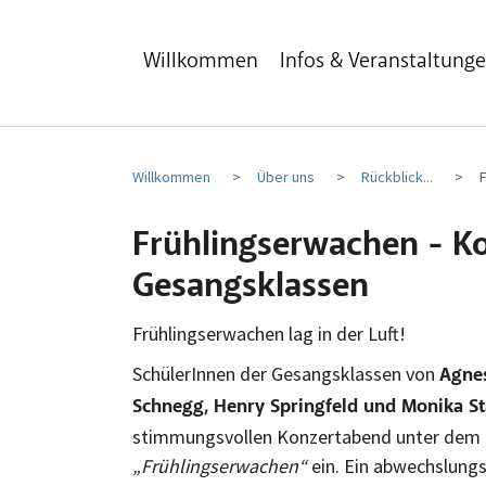
Zum Hauptinhalt
Zum Fußbereich
Willkommen
Infos & Veranstaltung
Willkommen
Über uns
Rückblick...
Frühlingserwachen - Ko
Gesangsklassen
Frühlingserwachen lag in der Luft!
SchülerInnen der Gesangsklassen von
Agnes
Schnegg, Henry Springfeld und Monika S
stimmungsvollen Konzertabend unter dem
„Frühlingserwachen“
ein. Ein abwechslung